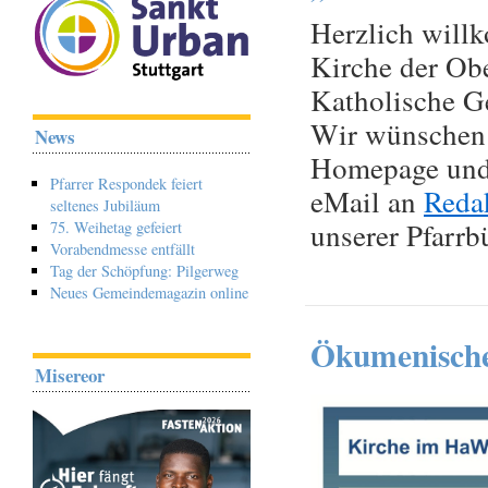
Herzlich will
Kirche der Obe
Katholische G
Wir wünschen 
News
Homepage und 
Pfarrer Respondek feiert
eMail an
Reda
seltenes Jubiläum
unserer Pfarrb
75. Weihetag gefeiert
Vorabendmesse entfällt
Tag der Schöpfung: Pilgerweg
Neues Gemeindemagazin online
Ökumenische
Misereor